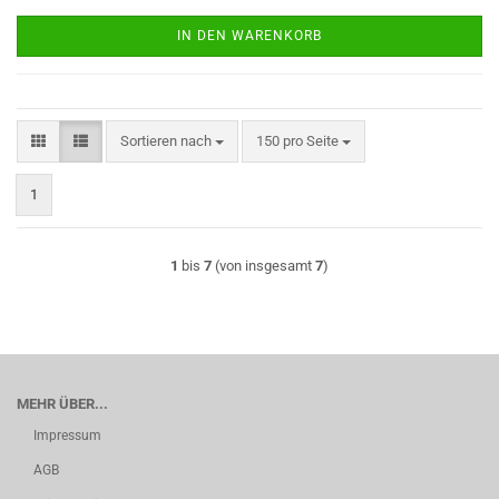
IN DEN WARENKORB
Sortieren nach
pro Seite
Sortieren nach
150 pro Seite
1
1
bis
7
(von insgesamt
7
)
MEHR ÜBER...
Impressum
AGB