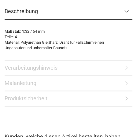
Beschreibung
Maßstab: 1:32 / 54 mm
Teile: 4
Material: Polyurethan Gießharz, Draht für Fallschirmleinen
Ungebauter und unbemalter Bausatz
Verarbeitungshinweis
Malanleitung
Produktsicherheit
Kunden, welche diesen Artikel bestellten, haben