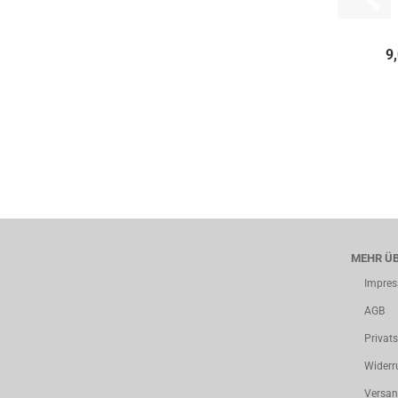
9
MEHR ÜB
Impre
AGB
Privat
Widerr
Versan