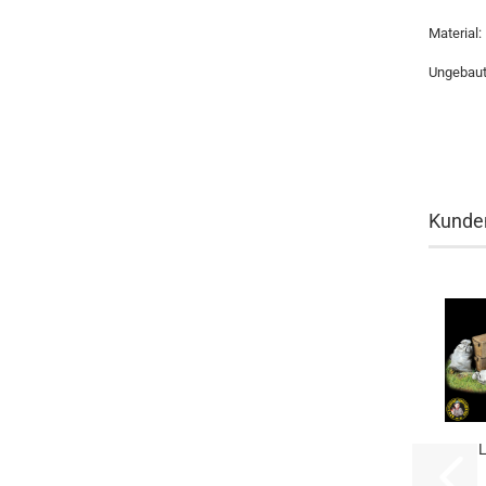
Material:
Ungebaut
Kunden
L