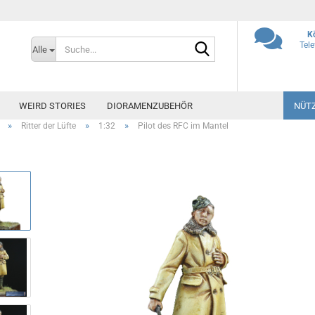
K
Suche...
Tel
Alle
WEIRD STORIES
DIORAMENZUBEHÖR
NÜTZ
»
»
»
Ritter der Lüfte
1:32
Pilot des RFC im Mantel