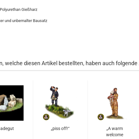
 Polyurethan Gießharz
er und unbemalter Bausatz
, welche diesen Artikel bestellten, haben auch folgende A
adegut
„piss off!“
„A warm
welcome