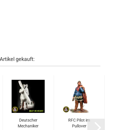
rtikel gekauft:
Deutscher
RFC Pilot im
Mech
Mechaniker
Pullover
mit 