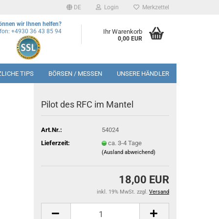
DE
Login
Merkzettel
önnen wir Ihnen helfen?
efon: +4930 36 43 85 94
Ihr Warenkorb
0,00 EUR
LICHE TIPS
BÖRSEN / MESSEN
UNSERE HÄNDLER
Pilot des RFC im Mantel
Art.Nr.:
54024
Lieferzeit:
ca. 3-4 Tage
(Ausland abweichend)
18,00 EUR
inkl. 19% MwSt. zzgl.
Versand