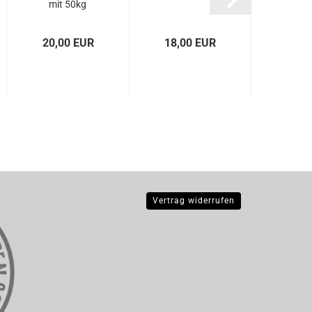
mit 50kg
P.u.W
P.u.W.
Bombe...
20,00 EUR
18,00 EUR
18,0
Vertrag widerrufen