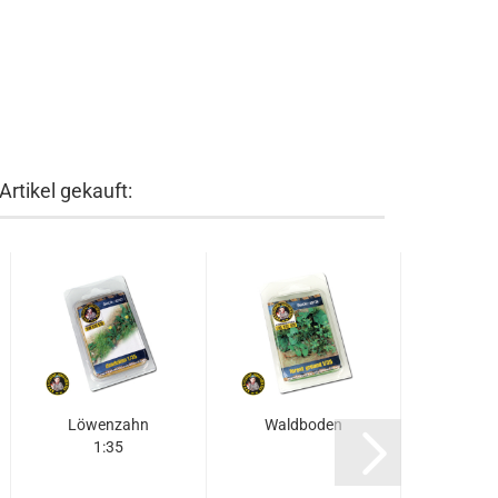
rtikel gekauft:
Löwenzahn
Waldboden
Schmet
1:35
1:35