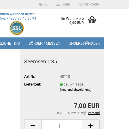
DE
Login
Merkzettel
önnen wir Ihnen helfen?
efon: +4930 36 43 85 94
Ihr Warenkorb
0,00 EUR
LICHE TIPS
BÖRSEN / MESSEN
UNSERE HÄNDLER
Seerosen 1:35
Art.Nr.:
40118
Lieferzeit:
ca. 3-4 Tage
(Ausland abweichend)
7,00 EUR
inkl. 19% MwSt. zzgl.
Versand