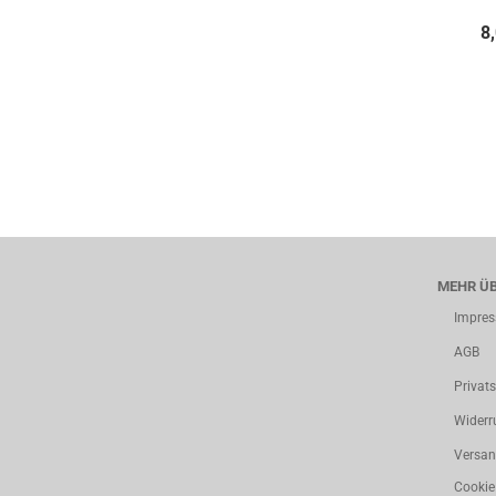
8
MEHR ÜB
Impre
AGB
Privat
Widerr
Versan
Cookie