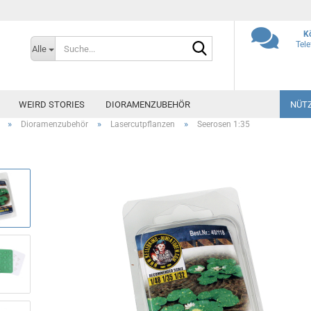
K
Suche...
Tel
Alle
WEIRD STORIES
DIORAMENZUBEHÖR
NÜTZ
»
»
»
Dioramenzubehör
Lasercutpflanzen
Seerosen 1:35