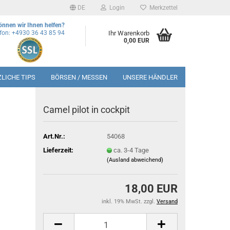
DE
Login
Merkzettel
önnen wir Ihnen helfen?
efon: +4930 36 43 85 94
Ihr Warenkorb
0,00 EUR
LICHE TIPS
BÖRSEN / MESSEN
UNSERE HÄNDLER
Camel pilot in cockpit
Art.Nr.:
54068
Lieferzeit:
ca. 3-4 Tage
(Ausland abweichend)
18,00 EUR
inkl. 19% MwSt. zzgl.
Versand