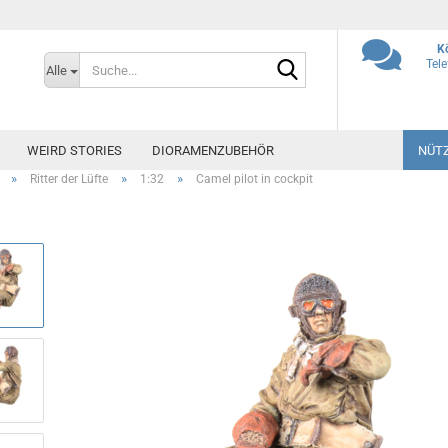
K
Suche...
Tel
Alle
WEIRD STORIES
DIORAMENZUBEHÖR
NÜTZ
»
»
»
Ritter der Lüfte
1:32
Camel pilot in cockpit