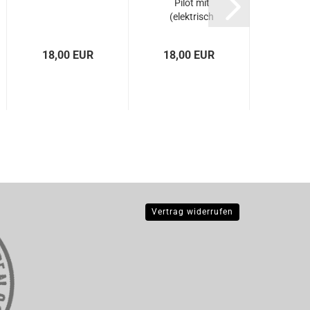
Pilot mit
(elektrisch
beheizbaren)...
18,00 EUR
18,00 EUR
18,0
Vertrag widerrufen