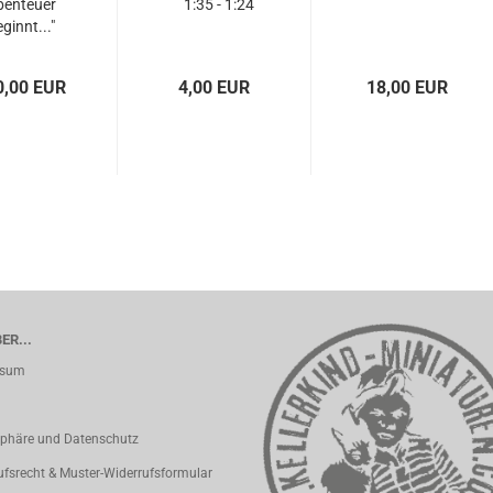
benteuer
1:35 - 1:24
ginnt..."
0,00 EUR
4,00 EUR
18,00 EUR
ER...
ssum
sphäre und Datenschutz
ufsrecht & Muster-Widerrufsformular