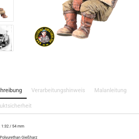
hreibung
Verarbeitungshinweis
Malanleitung
uktsicherheit
 1:32 / 54 mm
 Polyurethan Gießharz