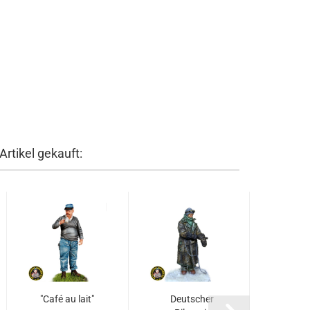
rtikel gekauft:
"Café au lait"
Deutscher
Viezef