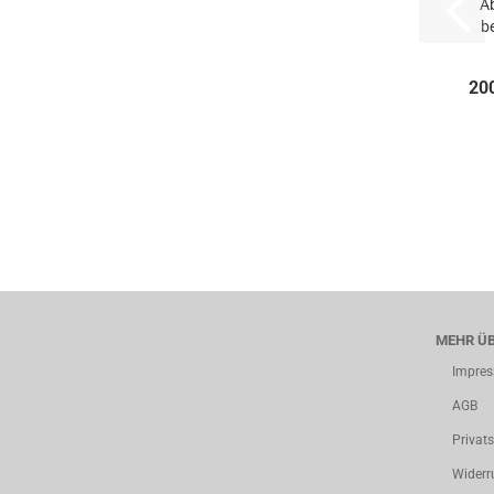
A
be
20
MEHR ÜB
Impre
AGB
Privat
Widerr