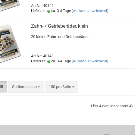
Art.Nr.: 40142
Lieferzeit:
ca. 3-4 Tage
(Ausland abweichend)
Zahn- / Getrieberäder, klein
20 kleine Zahn- und Getrieberäder
Art.Nr.: 40143
Lieferzeit:
ca. 3-4 Tage
(Ausland abweichend)
Sortieren nach
pro Seite
Sortieren nach
150 pro Seite
1
bis
4
(von insgesamt
4
)