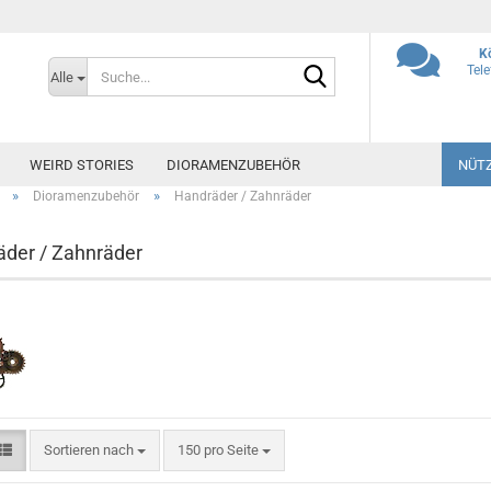
K
Suche...
Tel
Alle
WEIRD STORIES
DIORAMENZUBEHÖR
NÜTZ
»
»
Dioramenzubehör
Handräder / Zahnräder
der / Zahnräder
Sortieren nach
pro Seite
Sortieren nach
150 pro Seite