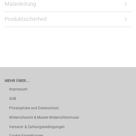
Malanleitung
Produktsicherheit
MEHR ÜBER...
Impressum
AGB
Privatsphäre und Datenschutz
Widerrufsrecht & Muster-Widerrufsformular
Versand- & Zahlungsbedingungen
Cookie Einstellungen