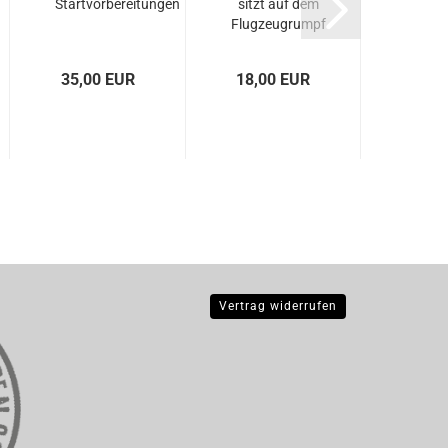
Startvorbereitungen
sitzt auf dem
Eng
Flugzeugrumpf
35,00 EUR
18,00 EUR
18,0
Vertrag widerrufen