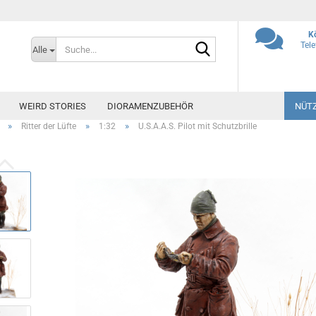
K
Suche...
Tel
Alle
WEIRD STORIES
DIORAMENZUBEHÖR
NÜTZ
»
»
»
Ritter der Lüfte
1:32
U.S.A.A.S. Pilot mit Schutzbrille