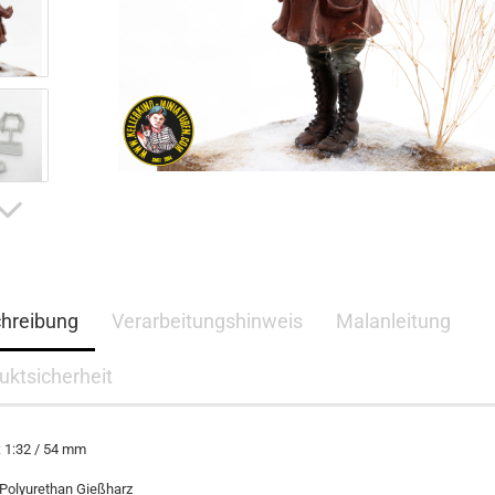
hreibung
Verarbeitungshinweis
Malanleitung
uktsicherheit
 1:32 / 54 mm
 Polyurethan Gießharz