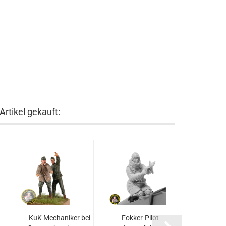
rtikel gekauft:
KuK Mechaniker bei
Fokker-Pilot
"Gef