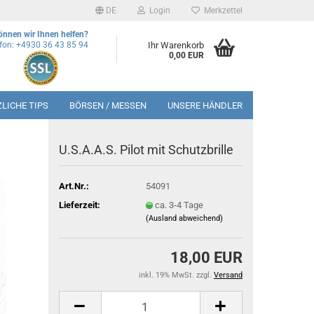
DE
Login
Merkzettel
önnen wir Ihnen helfen?
efon: +4930 36 43 85 94
Ihr Warenkorb
0,00 EUR
LICHE TIPS
BÖRSEN / MESSEN
UNSERE HÄNDLER
U.S.A.A.S. Pilot mit Schutzbrille
Art.Nr.:
54091
Lieferzeit:
ca. 3-4 Tage
(Ausland abweichend)
18,00 EUR
inkl. 19% MwSt. zzgl.
Versand