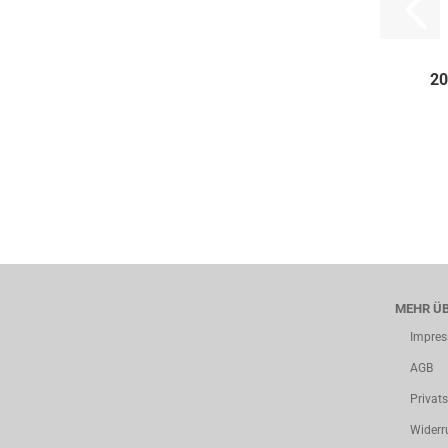
20
MEHR ÜB
Impre
AGB
Privat
Widerr